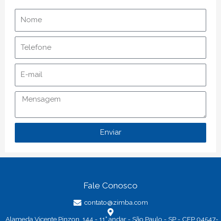
Nome
Telefone
E-
mail
Mensagem
Enviar
Fale Conosco
contato@zimba.com
Alameda Vicente Pinzon, 144 - 11° andar - São Paulo - SP - CEP 04547-