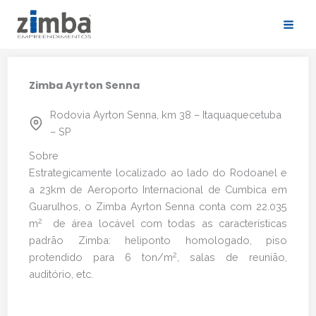
Ir
para
o
conteúdo
Zimba Ayrton Senna
Rodovia Ayrton Senna, km 38 – Itaquaquecetuba
– SP
Sobre
Estrategicamente localizado ao lado do Rodoanel e
a 23km de Aeroporto Internacional de Cumbica em
Guarulhos, o Zimba Ayrton Senna conta com 22.035
2
m
de área locável com todas as características
padrão Zimba: heliponto homologado, piso
2
protendido para 6 ton/m
, salas de reunião,
auditório, etc.